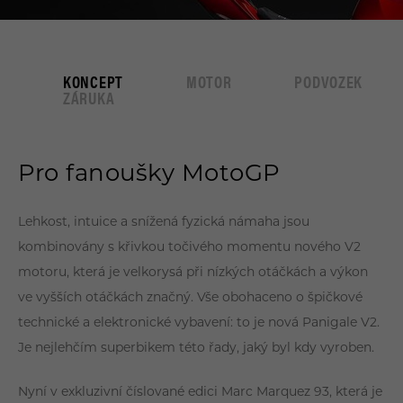
DEALEŘI
STREETFIGHTER
ZÁKAZNICKÝ SERVIS
KONCEPT
MOTOR
PODVOZEK
DESERTX
KONTAKTY
ZÁRUKA
Pro fanoušky MotoGP
35KW MOTOCYKLY
Lehkost, intuice a snížená fyzická námaha jsou
kombinovány s křivkou točivého momentu nového V2
OFF-ROAD
motoru, která je velkorysá při nízkých otáčkách a výkon
ve vyšších otáčkách značný. Vše obohaceno o špičkové
E-MTB
technické a elektronické vybavení: to je nová Panigale V2.
Je nejlehčím superbikem této řady, jaký byl kdy vyroben.
Nyní v exkluzivní číslované edici Marc Marquez 93, která je