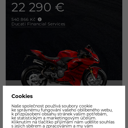
22 290 €
540 866 Kč
Ducati Financial Services
GALERIE
PARAMETRY