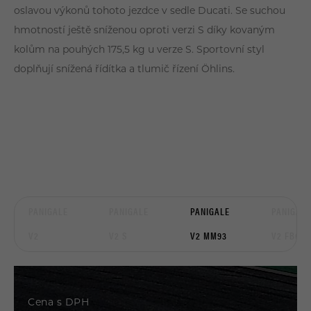
oslavou výkonů tohoto jezdce v sedle Ducati. Se suchou
hmotností ještě sníženou oproti verzi S díky kovaným
kolům na pouhých 175,5 kg u verze S. Sportovní styl
doplňují snížená řídítka a tlumič řízení Öhlins.
PANIGALE
PANIGALE
PANIGALE
PANIGALE
V2
V2 S
V2 MM93
V2 FB63
Cena s DPH