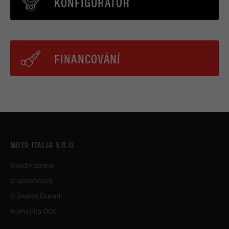
KONFIGURÁTOR
FINANCOVÁNÍ
MOTO ITALIA S.R.O.
Úvodní strana
O společnosti
O značce Ducati
Komunita DOC