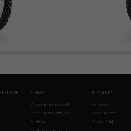
PERIENCE
E-SHOP
KONTAKTY
Oblečení na motocykl
Kontakty
Oblečení pro volný čas
Dealer locator
e
Doplňky
Osobní údaje
Doplňky na motocykl