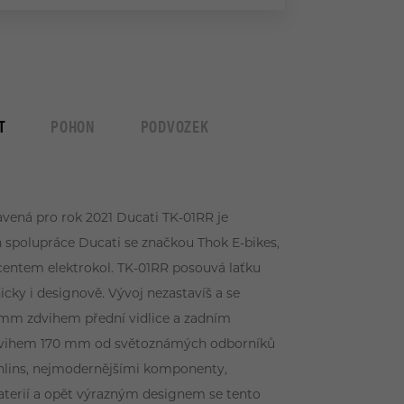
T
POHON
PODVOZEK
vená pro rok 2021 Ducati TK-01RR je
n spolupráce Ducati se značkou Thok E-bikes,
centem elektrokol. TK-01RR posouvá laťku
icky i designově. Vývoj nezastavíš a se
mm zdvihem přední vidlice a zadním
dvihem 170 mm od světoznámých odborníků
hlins, nejmodernějšími komponenty,
aterií a opět výrazným designem se tento