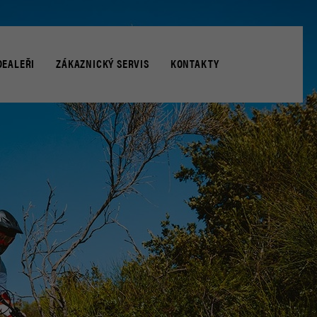
DEALEŘI
ZÁKAZNICKÝ SERVIS
KONTAKTY
NEŘI
 ASISTENCE
ZAPŮJČENÍ NÁHRADNÍHO MOTOCYKLU
UŽIVATELSKÉ PŘÍRUČKY