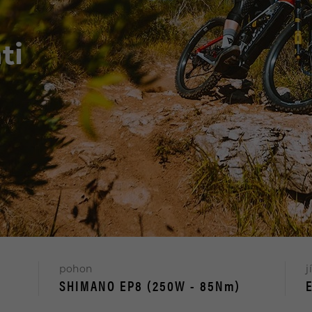
ti
pohon
j
SHIMANO EP8 (250W - 85Nm)