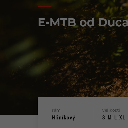
MULTISTRADA
E-MTB od Duca
PANIGALE
STREETFIGHTER
DESERTX
rám
velikosti
35KW MOTOCYKLY
Hliníkový
S-M-L-XL