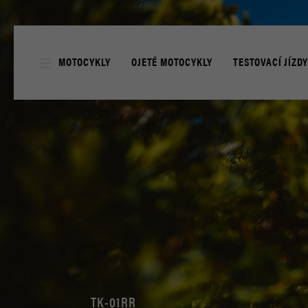
MOTOCYKLY
OJETÉ MOTOCYKLY
TESTOVACÍ JÍZD
ZÁRUČNÍ PODMÍNKY
SERVIS
CENÍK SPOTŘEBNÍCH
4EVER DUCATI
O Z
DIAVEL
XDIAVEL
HYPERMOTARD
MONSTER
TK-01RR