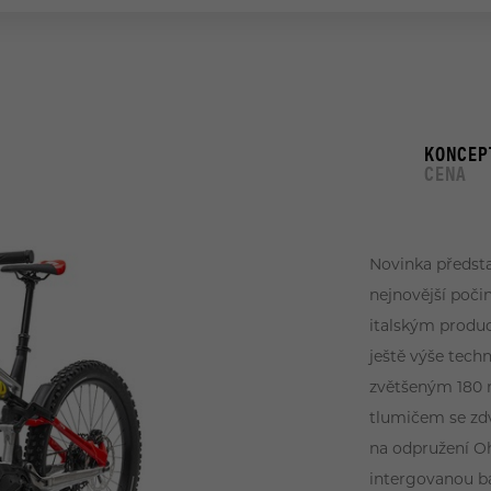
KONCEP
CENA
Novinka předsta
nejnovější poči
italským produ
ještě výše techn
zvětšeným 180 
tlumičem se z
na odpružení O
intergovanou b