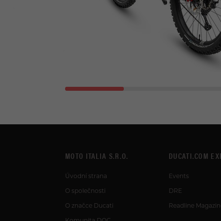
MOTO ITALIA S.R.O.
DUCATI.COM EX
Úvodní strana
Events
O společnosti
DRE
O značce Ducati
Readline Magazin
Komunita DOC