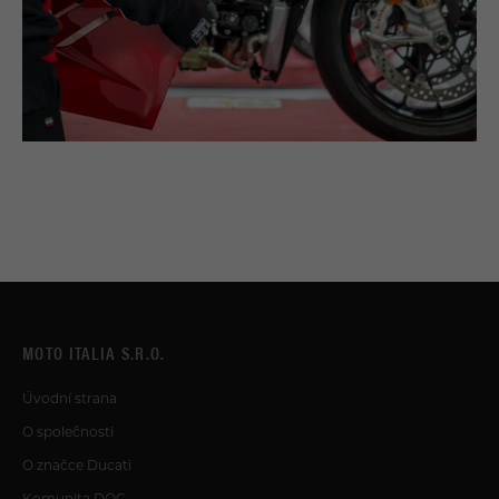
MOTO ITALIA S.R.O.
Úvodní strana
O společnosti
O značce Ducati
Komunita DOC