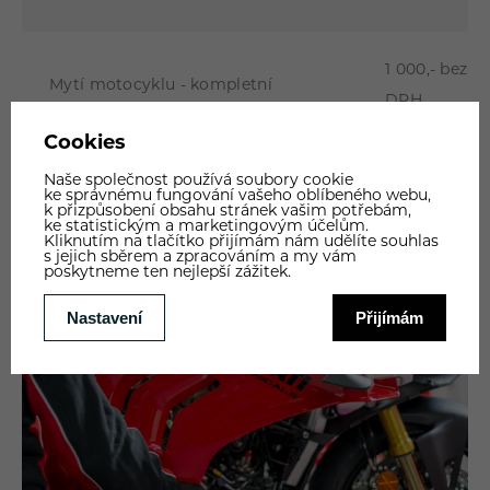
1 000,- bez
Mytí motocyklu - kompletní
DPH