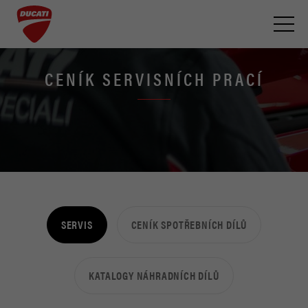
CENÍK SERVISNÍCH PRACÍ
DIAVEL
ÚVOD
MOTOCYKLY
XDIAVEL
OJETÉ MOTOCYKLY
HYPERMOTARD
TESTOVACÍ JÍZDY
MONSTER
AKTUÁLNÍ NABÍDKA
SERVIS
CENÍK SPOTŘEBNÍCH DÍLŮ
MULTISTRADA
E-SHOP
KATALOGY NÁHRADNÍCH DÍLŮ
SERVIS
PANIGALE