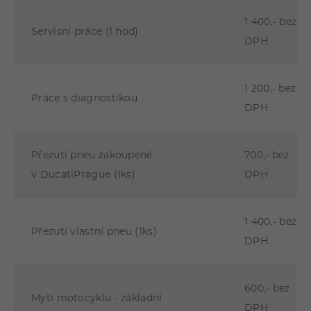
1 400,- bez
Servisní práce (1 hod)
DPH
1 200,- bez
Práce s diagnostikou
DPH
Přezutí pneu zakoupené
700,- bez
v DucatiPrague (1ks)
DPH
1 400,- bez
Přezutí vlastní pneu (1ks)
DPH
600,- bez
Mytí motocyklu - základní
DPH