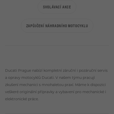
DEALEŘI
SVOLÁVACÍ AKCE
STREETFIGHTER
ZÁKAZNICKÝ SERVIS
DESERTX
ZAPŮJČENÍ NÁHRADNÍHO MOTOCYKLU
KONTAKTY
35KW MOTOCYKLY
Ducati Prague nabízí kompletní záruční i pozáruční servis
OFF-ROAD
a opravy motocyklů Ducati. V našem týmu pracují
zkušení mechanici s mnohaletou praxí. Máme k dispozici
E-MTB
veškeré originální přípravky a vybavení pro mechanické i
elektronické práce.