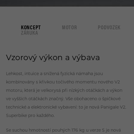
DEALEŘI
STREETFIGHTER
ZÁKAZNICKÝ SERVIS
KONCEPT
MOTOR
PODVOZEK
DESERTX
KONTAKTY
ZÁRUKA
Vzorový výkon a výbava
35KW MOTOCYKLY
Lehkost, intuice a snížená fyzická námaha jsou
kombinovány s křivkou točivého momentu nového V2
OFF-ROAD
motoru, která je velkorysá při nízkých otáčkách a výkon
ve vyšších otáčkách značný. Vše obohaceno o špičkové
E-MTB
technické a elektronické vybavení: to je nová Panigale V2.
Superbike pro každého.
Se suchou hmotností pouhých 176 kg u verze S je nová