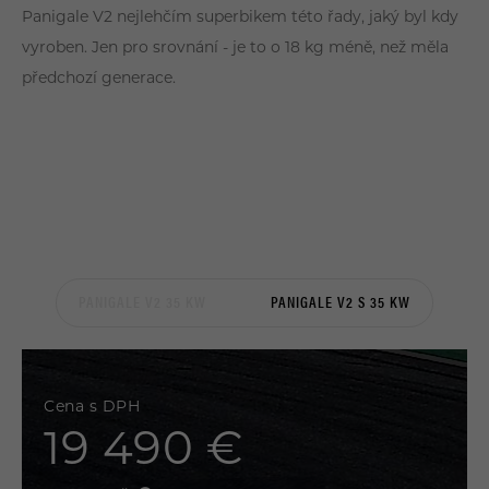
Panigale V2 nejlehčím superbikem této řady, jaký byl kdy
vyroben. Jen pro srovnání - je to o 18 kg méně, než měla
předchozí generace.
PANIGALE V2 35 KW
PANIGALE V2 S 35 KW
Cena s DPH
19 490 €