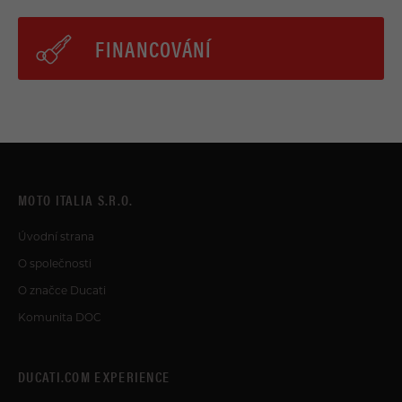
FINANCOVÁNÍ
MOTO ITALIA S.R.O.
Úvodní strana
O společnosti
O značce Ducati
Komunita DOC
DUCATI.COM EXPERIENCE