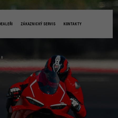
DEALEŘI
ZÁKAZNICKÝ SERVIS
KONTAKTY
NEŘI
 ASISTENCE
ZAPŮJČENÍ NÁHRADNÍHO MOTOCYKLU
UŽIVATELSKÉ PŘÍRUČKY
 R