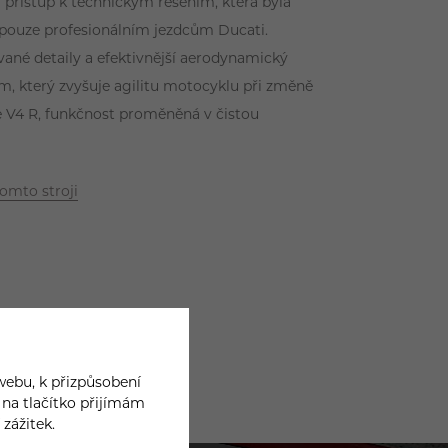
 přístup k technickým řešením, která byla
 pouze profesionálním jezdcům Ducati.
ané detaily a efektivnější aerodynamický
em, který zvyšuje agilitu motocyklu při změně
e V4 R, funkčnost proměněná v čistou
tomto stroji