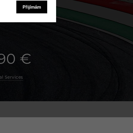
90 €
al Services