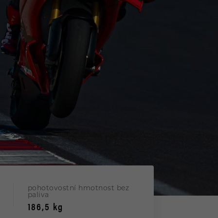
pohotovostní hmotnost bez
paliva
186,5 kg