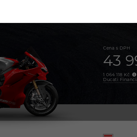
Cena s DPH
43 9
1 064 118 Kč
Ducati Financi