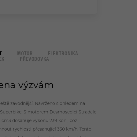
T
MOTOR
ELEKTRONIKA
EK
PŘEVODOVKA
ena výzvám
. Ještě závodnější. Navrženo s ohledem na
 Superbike. S motorem Desmosedici Stradale
 cm3 dosahuje výkonu 239 koní, což
out rychlosti přesahující 330 km/h. Tento