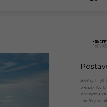
KONCEP
PODVOZ
Postav
Ještě rychlejší
předpisy World
R o objemu 998
umožňuje dosáhn