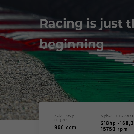
MULTISTRADA
Racing is just 
PANIGALE
beginning
STREETFIGHTER
DESERTX
zdvihový
výkon motoru
35KW MOTOCYKLY
objem
218hp -160,
998 ccm
15750 rpm