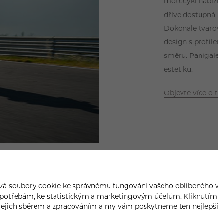
motocykl nabízí
dříve dostupná
Dokonale tvarov
design s profil
směru. Panigal
estetiku.
Objevte více o 