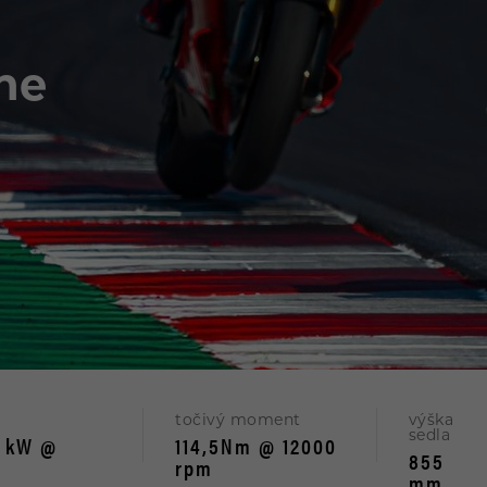
the
točivý moment
výška
sedla
3 kW @
114,5Nm @ 12000
855
rpm
mm