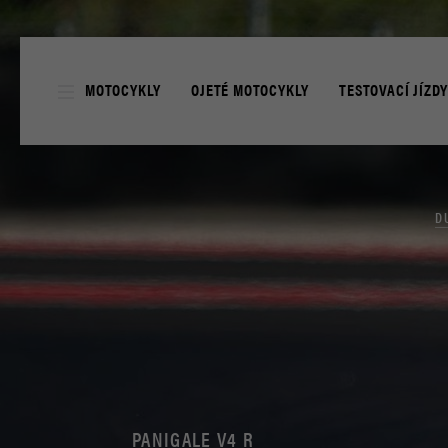
MOTOCYKLY
OJETÉ MOTOCYKLY
TESTOVACÍ JÍZD
ZÁRUČNÍ PODMÍNKY
SERVIS
CENÍK SPOTŘEBNÍCH
4EVER DUCATI
O Z
DIAVEL
D
XDIAVEL
HYPERMOTARD
MONSTER
PANIGALE V4 R