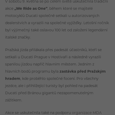
V sobotu 9. května se po celém světě uskutečnila tradiční
DEALEŘI
akce
STREETFIGHTER
„We Ride as One“
, během které se majitelé
ZÁKAZNICKÝ SERVIS
motocyklů
Ducati
společně setkali u autorizovaných
dealerstvích a vyrazili na společné vyjížďky. Letošní ročník
DESERTX
KONTAKTY
byl výjimečný také oslavou 100 let od založení legendární
italské značky.
Pražská jízda přilákala přes padesát účastníků, kteří se
35KW MOTOCYKLY
setkali u Ducati Prague v Hostivaři a následně vyrazili
spanilou jízdou napříč hlavním městem. Jedním z
hlavních bodů programu byla
zastávka před
Pražským
OFF-ROAD
hradem
, kde proběhlo společné focení. Pro všechny
jezdce, ale i přihlížející turisty byl pohled na padesát
E-MTB
Ducati před Bránou gigantů nezapomenutelným
zážitkem.
Akce se uskutečnila také na podporu
organizace
MDA