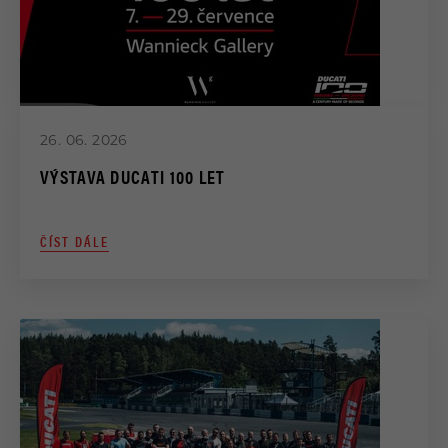
DEALEŘI
STREETFIGHTER
ZÁKAZNICKÝ SERVIS
DESERTX
KONTAKTY
26. 06. 2026
VÝSTAVA DUCATI 100 LET
35KW MOTOCYKLY
ČÍST DÁLE
OFF-ROAD
E-MTB