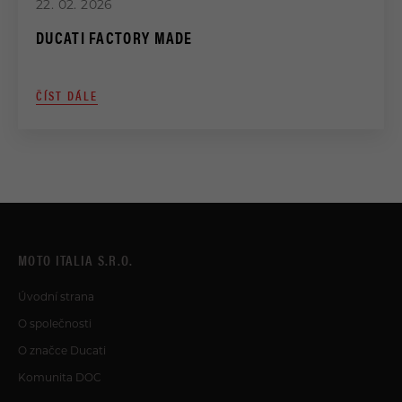
22. 02. 2026
DUCATI FACTORY MADE
ČÍST DÁLE
MOTO ITALIA S.R.O.
Úvodní strana
O společnosti
O značce Ducati
Komunita DOC